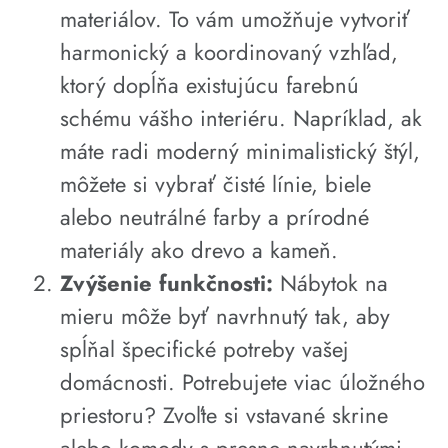
materiálov. To vám umožňuje vytvoriť
harmonický a koordinovaný vzhľad,
ktorý dopĺňa existujúcu farebnú
schému vášho interiéru. Napríklad, ak
máte radi moderný minimalistický štýl,
môžete si vybrať čisté línie, biele
alebo neutrálné farby a prírodné
materiály ako drevo a kameň.
Zvýšenie funkčnosti:
Nábytok na
mieru môže byť navrhnutý tak, aby
spĺňal špecifické potreby vašej
domácnosti. Potrebujete viac úložného
priestoru? Zvoľte si vstavané skrine
alebo komody s presne navrhnutými