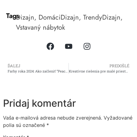
Tags
Dizajn
,
DomáciDizajn
,
TrendyDizajn
,
Vstavaný nábytok
ĎALEJ
PREDOŠLÉ
Farby roka 2024: Ako začleniť “Peach Fuzz” a organické farby do vášho interiéru​
Kreatívne riešenia pre malé priestory: Ako maximalizovať každý meter štvorcový
Pridaj komentár
Vaša e-mailová adresa nebude zverejnená.
Vyžadované
polia sú označené
*