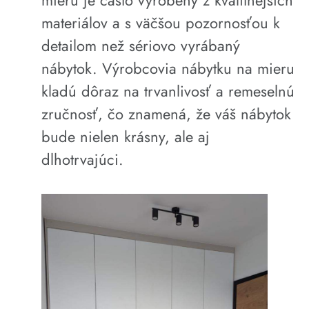
mieru je často vyrobený z kvalitnejších
materiálov a s väčšou pozornosťou k
detailom než sériovo vyrábaný
nábytok. Výrobcovia nábytku na mieru
kladú dôraz na trvanlivosť a remeselnú
zručnosť, čo znamená, že váš nábytok
bude nielen krásny, ale aj
dlhotrvajúci.