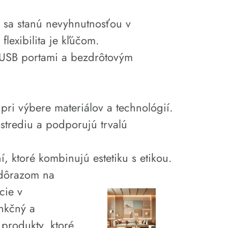
, sa stanú nevyhnutnosťou v
exibilita je kľúčom.
 s USB portami a bezdrôtovým
 pri výbere materiálov a technológií.
ostrediu a podporujú trvalú
, ktoré kombinujú estetiku s etikou.
 dôrazom na
cie v
unkčný a
 produkty, ktoré