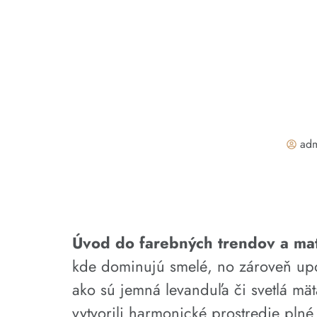
ad
Úvod do farebných trendov a mat
kde dominujú smelé, no zároveň upok
ako sú jemná levanduľa či svetlá mät
vytvorili harmonické prostredie plné