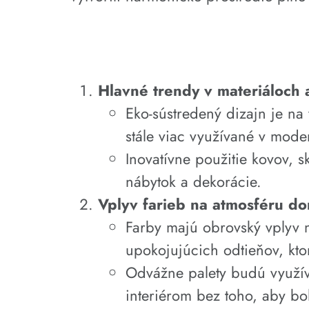
Hlavné trendy v materiáloch a
Eko-sústredený dizajn je na
stále viac využívané v mod
Inovatívne použitie kovov, 
nábytok a dekorácie.
Vplyv farieb na atmosféru d
Farby majú obrovský vplyv
upokojujúcich odtieňov, kt
Odvážne palety budú využív
interiérom bez toho, aby bol