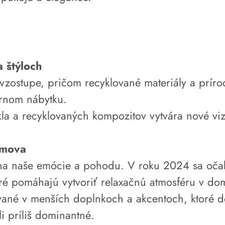
 štýloch
 vzostupe, pričom recyklované materiály a prí
ernom nábytku.
skla a recyklovaných kompozitov vytvára nové v
omova
 na naše emócie a pohodu. V roku 2024 sa oča
oré pomáhajú vytvoriť relaxačnú atmosféru v do
ané v menších doplnkoch a akcentoch, ktoré d
i príliš dominantné.