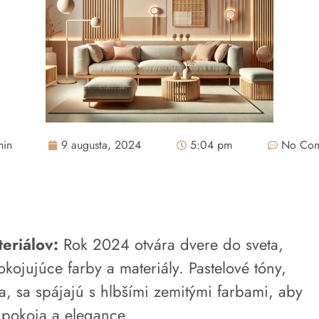
min
9 augusta, 2024
5:04 pm
No Com
eriálov:
Rok 2024 otvára dvere do sveta,
ojujúce farby a materiály. Pastelové tóny,
a, sa spájajú s hlbšími zemitými farbami, aby
 pokoja a elegance.