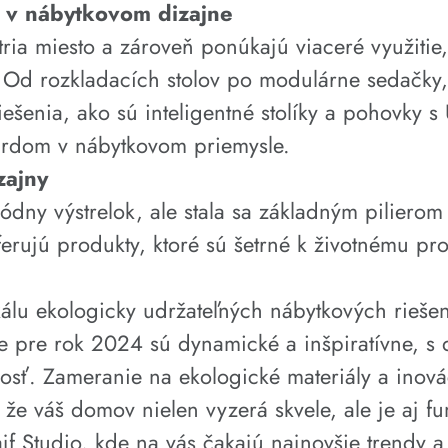
a v nábytkovom dizajne
etria miesto a zároveň ponúkajú viaceré využitie
d rozkladacích stolov po modulárne sedačky, fl
iešenia, ako sú inteligentné stolíky a pohovky
dardom v nábytkovom priemysle.
zajny
ódny výstrelok, ale stala sa základným pilierom
ferujú produkty, ktoré sú šetrné k životnému pr
álu ekologicky udržateľných nábytkových riešení
e pre rok 2024 sú dynamické a inšpiratívne, s
nosť. Zameranie na ekologické materiály a inová
že váš domov nielen vyzerá skvele, ale je aj f
jf Studio, kde na vás čakajú najnovšie trendy a