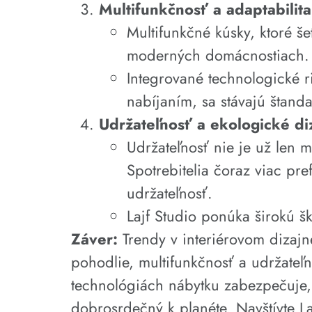
Multifunkčnosť a adaptabilit
Multifunkčné kúsky, ktoré š
moderných domácnostiach. O
Integrované technologické r
nabíjaním, sa stávajú štan
Udržateľnosť a ekologické di
Udržateľnosť nie je už len m
Spotrebitelia čoraz viac pre
udržateľnosť.
Lajf Studio ponúka širokú šk
Záver:
Trendy v interiérovom dizajn
pohodlie, multifunkčnosť a udržateľ
technológiách nábytku zabezpečuje, 
dobrosrdečný k planéte. Navštívte La