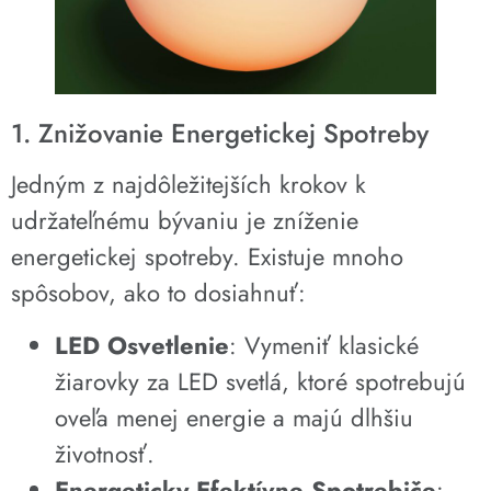
1. Znižovanie Energetickej Spotreby
Jedným z najdôležitejších krokov k
udržateľnému bývaniu je zníženie
energetickej spotreby. Existuje mnoho
spôsobov, ako to dosiahnuť:
LED Osvetlenie
: Vymeniť klasické
žiarovky za LED svetlá, ktoré spotrebujú
oveľa menej energie a majú dlhšiu
životnosť.
Energeticky Efektívne Spotrebiče
: