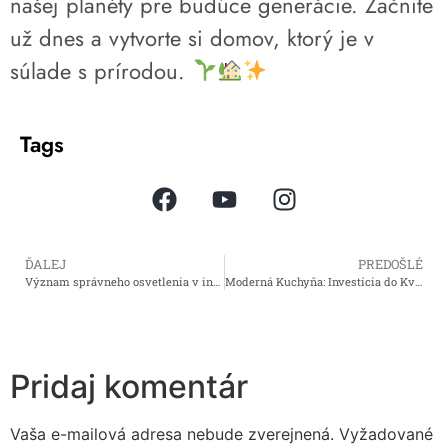
našej planéty pre budúce generácie. Začnite
už dnes a vytvorte si domov, ktorý je v
súlade s prírodou.
Tags
ĎALEJ
PREDOŠLÉ
Význam správneho osvetlenia v interiéroch: Ako svetlo ovplyvňuje atmosféru a vnímanie priestoru
Moderná Kuchyňa: Investícia do Kvality, Ktorá sa Vám Vráti
Pridaj komentár
Vaša e-mailová adresa nebude zverejnená.
Vyžadované